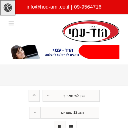
לג
info@hod-ami.co.il
|
09-9564716
תוכן
מיין לפי
תאריך
הצג
12 מוצרים