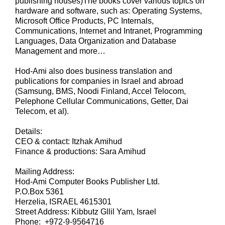
publishing houses)The books cover various topics on
hardware and software, such as: Operating Systems,
Microsoft Office Products, PC Internals,
Communications, Internet and Intranet, Programming
Languages, Data Organization and Database
Management and more…
Hod-Ami also does business
translation
and
publications for companies in Israel and abroad
(Samsung, BMS, Noodi Finland, Accel Telocom,
Pelephone Cellular Communications, Getter, Dai
Telecom, et al).
Details:
CEO & contact: Itzhak Amihud
Finance & productions: Sara Amihud
Mailing Address:
Hod-Ami Computer Books Publisher Ltd.
P.O.Box 5361
Herzelia, ISRAEL 4615301
Street Address: Kibbutz Gllil Yam, Israel
Phone: +972-9-9564716