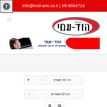
לג
info@hod-ami.co.il
|
09-9564716
תוכן
מיין לפי
תאריך
הצג
12 מוצרים