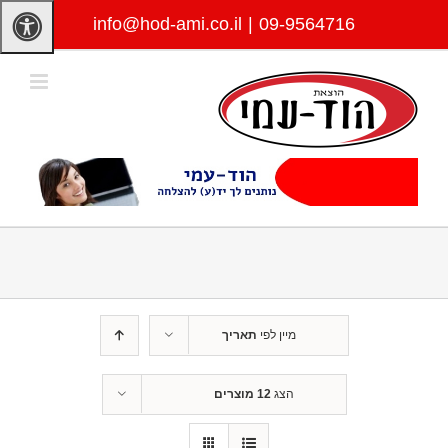
לג
info@hod-ami.co.il
|
09-9564716
תוכן
מיין לפי
תאריך
הצג
12 מוצרים