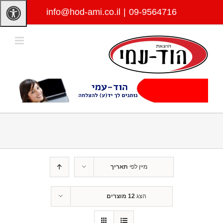
לג
info@hod-ami.co.il
|
09-9564716
תוכן
מיין לפי
תאריך
הצג
12 מוצרים