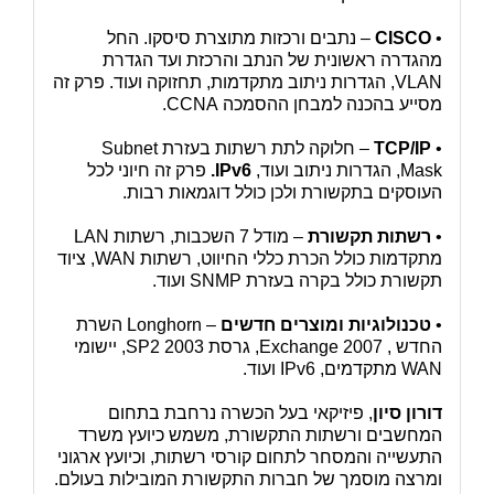
•
CISCO
– נתבים ורכזות מתוצרת סיסקו. החל
מהגדרה ראשונית של הנתב והרכזת ועד הגדרת
VLAN, הגדרות ניתוב מתקדמות, תחזוקה ועוד. פרק זה
מסייע בהכנה למבחן ההסמכה CCNA.
•
TCP/IP
– חלוקה לתת רשתות בעזרת Subnet
Mask, הגדרות ניתוב ועוד,
IPv6.
פרק זה חיוני לכל
העוסקים בתקשורת ולכן כולל דוגמאות רבות.
•
רשתות תקשורת
– מודל 7 השכבות, רשתות LAN
מתקדמות כולל הכרת כללי החיווט, רשתות WAN, ציוד
תקשורת כולל בקרה בעזרת SNMP ועוד.
•
טכנולוגיות ומוצרים חדשים
– Longhorn השרת
החדש , Exchange 2007, גרסת 2003 SP2, יישומי
WAN מתקדמים, IPv6 ועוד.
דורון סיון
, פיזיקאי בעל הכשרה נרחבת בתחום
המחשבים ורשתות התקשורת, משמש כיועץ משרד
התעשייה והמסחר לתחום קורסי רשתות, וכיועץ ארגוני
ומרצה מוסמך של חברות התקשורת המובילות בעולם.