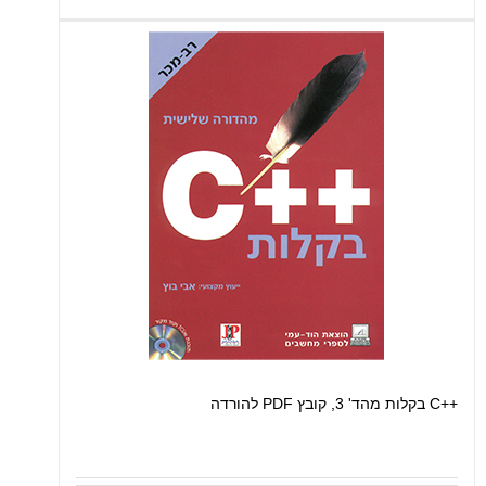
++C בקלות מהד' 3, קובץ PDF להורדה