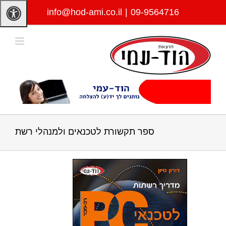
לג
info@hod-ami.co.il
|
09-9564716
תוכן
ספר תקשורת לטכנאים ולמנהלי רשת