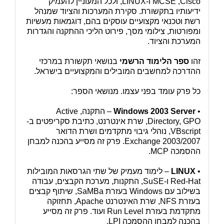
MCSE ,Cisco ו-LINUX, ולכל המעוניין להעמיק
ידיעותיו בתקשורת. סקירת המערכות והציוד שמנהל
רשת וטכנאי מקצועיים עוסקים בהם, דוגמאות מעשיות
ומפורטות, צילומי מסך, פירוט הליכי ההתקנה והגדרות
המערכת והציוד.
זהו
ספר הלימוד הרשמי
בנושאי תקשורת במרכזי
ההדרכה למחשבים המובילים והמקצועיים בישראל.
כל פרק עומד בפני עצמו. מנושאי הספר:
•
Windows 2003 Server
– התקנה, Active
Directory, GPO, שרת אינטרנט, כתיבת סקריפטים ב-
VBscript, נוהלי גיבוי מתקדמים ושרת הדואר
Exchange 2003/2007. פרק זה מסייע בהכנה למבחן
ההסמכה MCP.
•
LINUX
– לימוד מעמיק של שתי הגרסאות המובילות
Red-Hat ו-SuSE, התקנות, מערכת הקבצים, עבודה
בשילוב עם Windows בעזרת SaMBa, שיתוף קבצים
בעזרת NFS, שרת האינטרנט Apache, תחזוקה
מתקדמת בעזרת Run Level ועוד. פרק זה מסייע
בהכנה למבחן ההסמכה LPI.