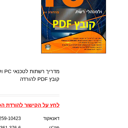
קובץ PDF להורדה
לחץ על הקישור להורדת הספר
דאנאקוד
259-10423
מק"ט
-361-376-6