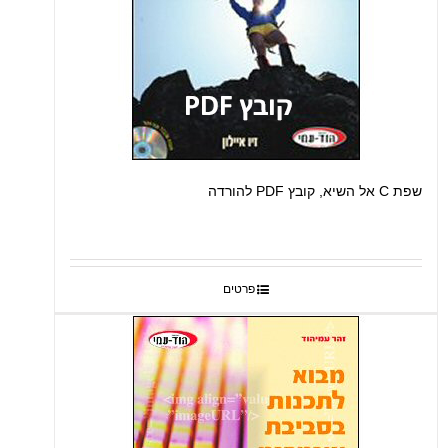
שפת C אל השיא, קובץ PDF להורדה
פרטים