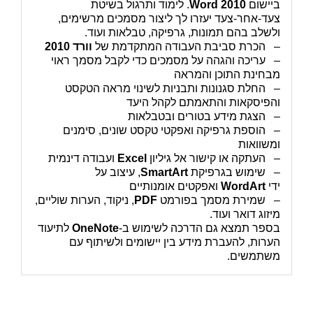
ביישום
Word 2010
. לימוד ותרגול בשיטת
צעד-אחר-צעד יעזרו לך ליצור מסמכים מרשימים,
ולשלב בהם תמונות, גרפיקה, טבלאות ועוד.
–
הכרת סביבת העבודה המתקדמת של
וורד 2010
–
עריכה והגהה על מסמכים כדי לקבל מסמך ראוי
מבחינת התוכן והמראה
–
החלת סגנונות ותבניות לשינוי מראה הטקסט
והפיסקאות והתאמתם לקהל היעד
–
הצגת מידע בטורים ובטבלאות
–
הוספת גרפיקה ואפקטי טקסט שונים, סימנים
ומשוואות
–
העתקה או קישור אל גיליון
Excel
ועבודה דינמית
–
שימוש בגרפיקת
SmartArt
, עיצוב על
ידי
WordArt
ואפקטים אומנותיים
–
שמירת מסמך בפורמט
PDF
, ניקוד, הערות שוליים,
מיזוג דואר ועוד.
בספר תמצא גם הדרכה לשימוש ב-
OneNote
לתיעוד
הערות, להעברת מידע בין יישומים ולשיתוף עם
משתמשים.