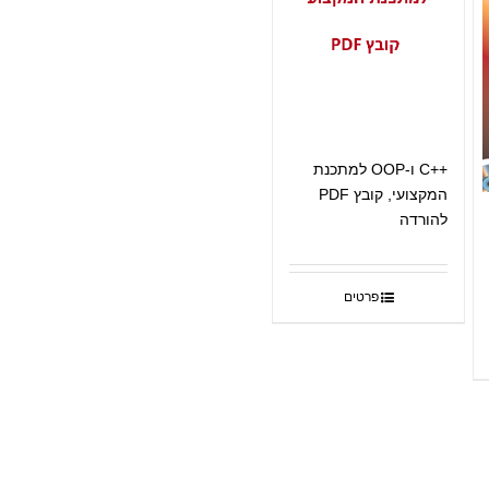
++C ו-OOP למתכנת
המקצועי, קובץ PDF
להורדה
פרטים