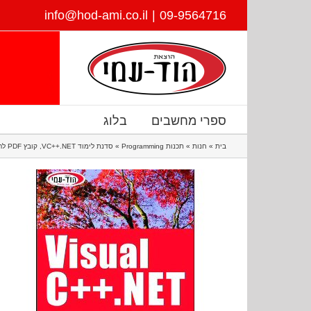
לג
info@hod-ami.co.il
|
09-9564716
תוכן
ספרי מחשבים
בלוג
בית
»
חנות
»
תכנות Programming
»
סדנת לימוד VC++.NET, קובץ PDF להורדה