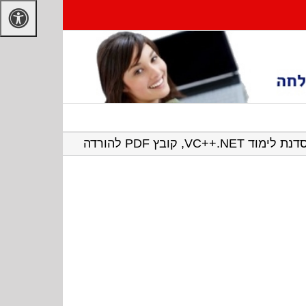
נת לימוד VC++.NET, קובץ PDF להורדה