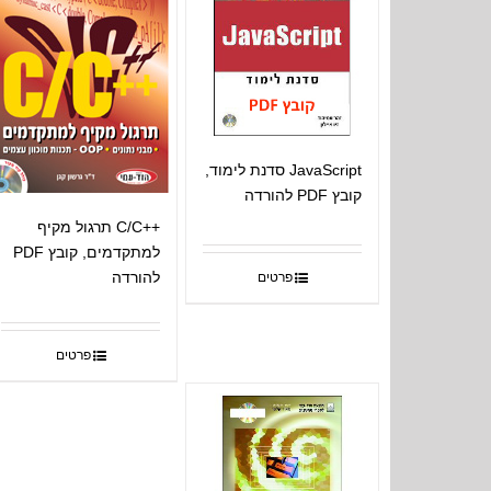
JavaScript סדנת לימוד,
קובץ PDF להורדה
++C/C תרגול מקיף
למתקדמים, קובץ PDF
להורדה
פרטים
פרטים