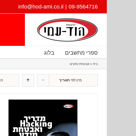
דלג
info@hod-ami.co.il
|
09-9564716
לתוכן
ספרי מחשבים
בלוג
בית
»
אבטחת נתונים
מיין לפי
תאריך
הצ