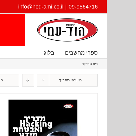
דלג
info@hod-ami.co.il
|
09-9564716
לתוכן
ספרי מחשבים
בלוג
בית
»
האקר
מיין לפי
תאריך
הצ