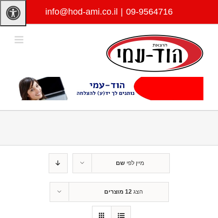
לג
info@hod-ami.co.il
|
09-9564716
תוכן
מיין לפי
שם
הצג
12 מוצרים