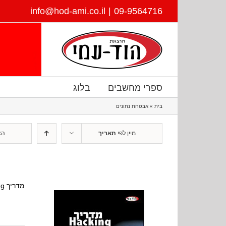
דלג
info@hod-ami.co.il
|
09-9564716
לתוכן
ספרי מחשבים
בלוג
בית
»
אבטחת נתונים
מיין לפי
תאריך
הצ
מדריך Hacking ואבטחת מידע, קובץ PDF להורדה