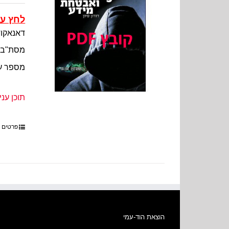
לחץ על
דאנאקוד
מסת"ב
מספר ע
תוכן עני
פרטים
הוצאת הוד-עמי