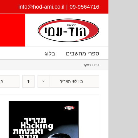
דלג
info@hod-ami.co.il
|
09-9564716
לתוכן
ספרי מחשבים
בלוג
בית
»
האקר
מיין לפי
תאריך
הצ